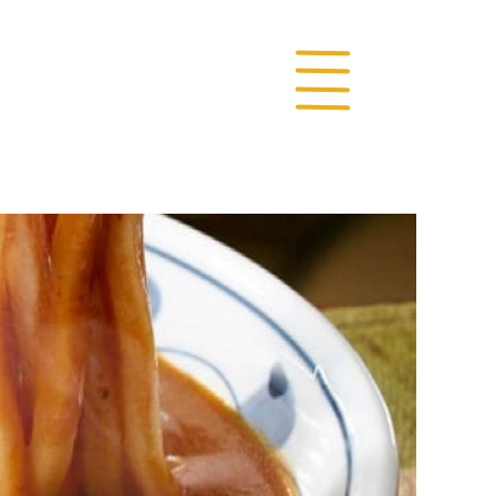
TOP
TOPI
日
本
カ
レ
ー
う
ど