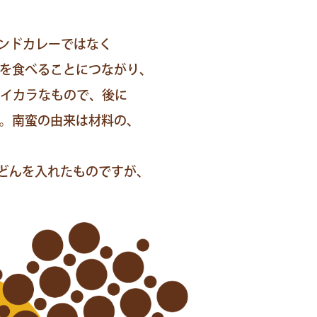
レ
ー
う
ンドカレーではなく
ど
米を食べることにつながり、
ん
MAP
イカラなもので、後に
ば。南蛮の由来は材料の、
お
問
どんを入れたものですが、
い
合
わ
せ
ロ
グ
イ