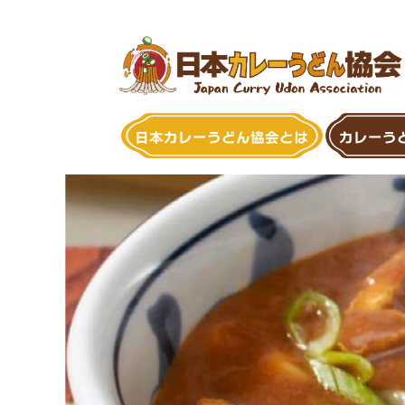
Skip
to
content
日本カレーうどん協会とは
カレーう