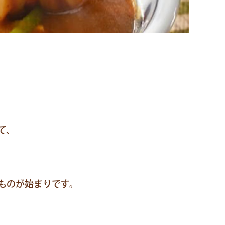
ん
協
会
と
は
カ
レ
ー
て、
う
ど
ん
検
定
ものが始まりです。
カ