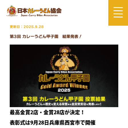
Skip
to
content
更新日：2025.9.28
第3回 カレーうどん甲子園 結果発表！
最高金賞2店・金賞28店が決定！
表彰式は9月28日兵庫県西宮市で開催