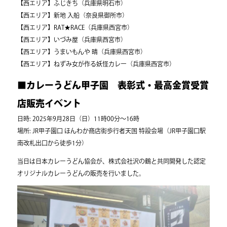
【西エリア】ふじきち（兵庫県明石市）
【西エリア】新地 入船（奈良県御所市）
【西エリア】RAT★RACE（兵庫県西宮市）
【西エリア】いづみ屋（兵庫県西宮市）
【西エリア】うまいもんや 晴（兵庫県西宮市）
【西エリア】ねずみ女が作る妖怪カレー（兵庫県西宮市）
■カレーうどん甲子園 表彰式・最高金賞受賞
店販売イベント
日時: 2025年9月28日（日）11時00分～16時
場所: JR甲子園口 ほんわか商店街歩行者天国 特設会場（JR甲子園口駅
南改札出口から徒歩1分）
当日は日本カレーうどん協会が、株式会社沢の鶴と共同開発した認定
オリジナルカレーうどんの販売を行いました。