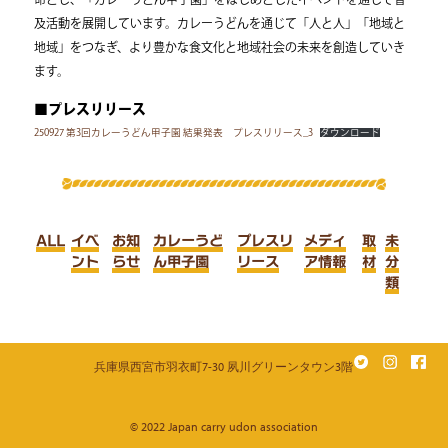
及活動を展開しています。カレーうどんを通じて「人と人」「地域と
地域」をつなぎ、より豊かな食文化と地域社会の未来を創造していき
ます。
■プレスリリース
250927 第3回カレーうどん甲子園 結果発表 プレスリリース_3
ダウンロード
ALL
イベ
お知
カレーうど
プレスリ
メディ
取
未
ント
らせ
ん甲子園
リース
ア情報
材
分
類
兵庫県西宮市羽衣町7-30 夙川グリーンタウン3階
© 2022 Japan carry udon association