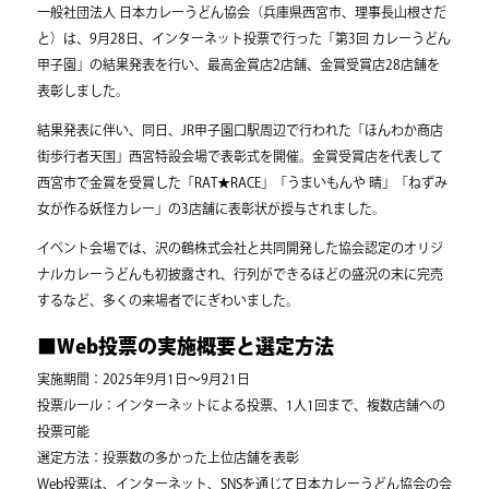
一般社団法人 日本カレーうどん協会（兵庫県西宮市、理事長山根さだ
と）は、9月28日、インターネット投票で行った「第3回 カレーうどん
甲子園」の結果発表を行い、最高金賞店2店舗、金賞受賞店28店舗を
表彰しました。
結果発表に伴い、同日、JR甲子園口駅周辺で行われた「ほんわか商店
街歩行者天国」西宮特設会場で表彰式を開催。金賞受賞店を代表して
西宮市で金賞を受賞した「RAT★RACE」「うまいもんや 晴」「ねずみ
女が作る妖怪カレー」の3店舗に表彰状が授与されました。
イベント会場では、沢の鶴株式会社と共同開発した協会認定のオリジ
ナルカレーうどんも初披露され、行列ができるほどの盛況の末に完売
するなど、多くの来場者でにぎわいました。
■Web投票の実施概要と選定方法
実施期間：2025年9月1日～9月21日
投票ルール：インターネットによる投票、1人1回まで、複数店舗への
投票可能
選定方法：投票数の多かった上位店舗を表彰
Web投票は、インターネット、SNSを通じて日本カレーうどん協会の会