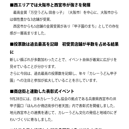
■西エリアでは大阪市と西宮市が強さを発揮
最高金賞「万空うどん 田舎っ子」（大阪市）を中心に、大阪市から
は個性豊かな3店舗が受賞。
西宮市からも5店舗の金賞受賞があり「甲子園のまち」としての存在
感が一層高まりました。
■投票数は過去最高を記録 初受賞店舗が半数を占める結果
に
新しい顔ぶれが多数加わったことで、イベント自体が着実に広がりを
見せていることが分かります。
さらに今回は、過去最高の投票数を記録し、年々「カレーうどん甲子
園」への注目と参加が拡大していることを示しています。
■商店街と連動した表彰式イベント
9月28日には、日本カレーうどん協会の拠点である兵庫県西宮市のJR
甲子園口「ほんわか商店街歩行者天国」内で表彰式を開催しました。
地元西宮市との連携を通じて、カレーうどん文化の発信と地域のにぎ
わいづくりに寄与しました。