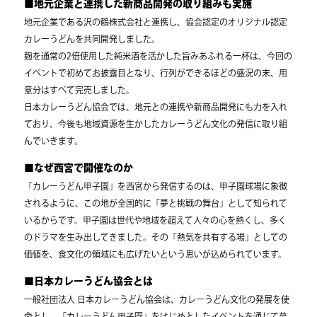
■地元企業と連携した新商品開発の取り組みも実施
地元企業である沢の鶴株式会社と連携し、協会認定のオリジナル認定
カレーうどんを共同開発しました。
麹を通常の2倍使用した純米酒を活かした旨みあふれる一杯は、今回の
イベントで初めてお披露目となり、行列ができるほどの盛況の末、用
意分はすべて完売しました。
日本カレーうどん協会では、地元との連携や新商品開発にも力を入れ
ており、今後も地域資源を生かしたカレーうどん文化の発信に取り組
んでいきます。
■なぜ西宮で開催なのか
「カレーうどん甲子園」を西宮から発信するのは、甲子園球場に象徴
されるように、この地が全国的に「夢と挑戦の舞台」として知られて
いるからです。甲子園は世代や地域を超えて人々の心を熱くし、多く
のドラマを生み出してきました。その「熱気を共有する場」としての
価値を、食文化の領域にも広げたいという思いが込められています。
■日本カレーうどん協会とは
一般社団法人 日本カレーうどん協会は、カレーうどん文化の発展を使
命とし、「カレーうどん甲子園」をはじめとしたイベントを通じて普