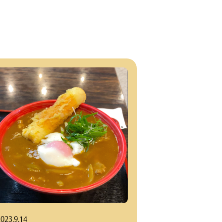
レ
ー
う
ど
ん
MAP
お
問
い
合
わ
せ
ロ
グ
イ
023.9.14