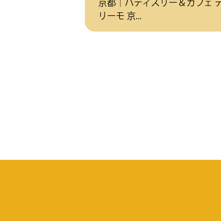
京都｜パティスリー＆カフェ 
リーモ 京...
投
稿
の
ペ
ー
ジ
送
り