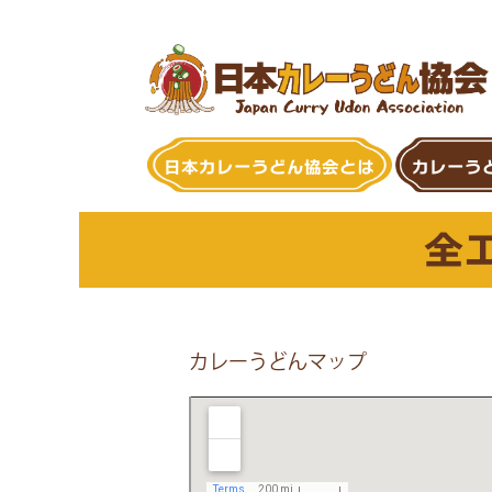
Skip
to
content
日本カレーうどん協会とは
カレーう
全
カレーうどんマップ