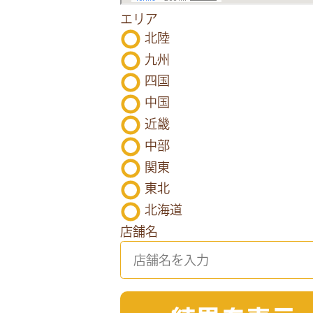
エリア
北陸
九州
四国
中国
近畿
中部
関東
東北
北海道
店舗名