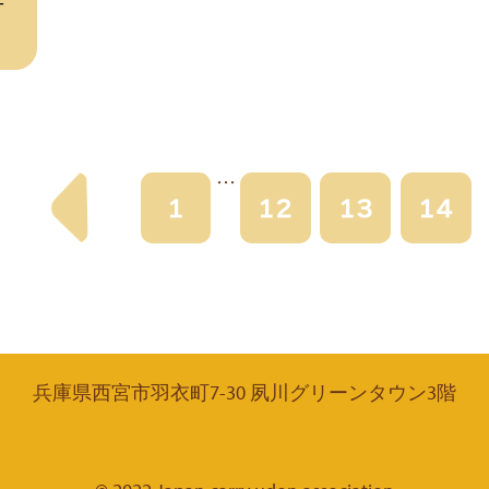
デ
…
1
12
13
14
兵庫県西宮市羽衣町7-30 夙川グリーンタウン3階