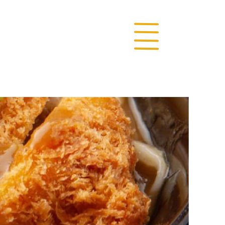
TOP
TOPI
日
本
カ
レ
ー
う
ど