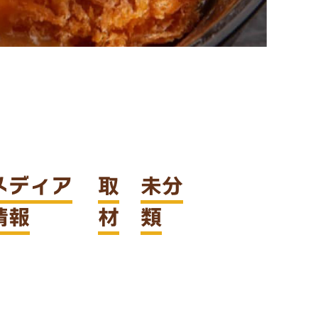
ん
協
会
と
は
カ
レ
ー
メディア
取
未分
う
ど
情報
材
類
ん
検
定
カ