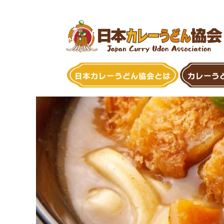
Skip
to
content
日本カレーうどん協会とは
カレーう