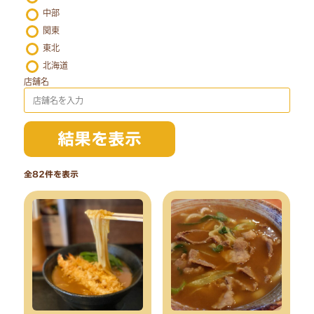
中部
関東
東北
北海道
店舗名
全82件を表示