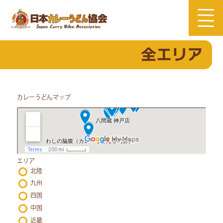
Skip
to
content
全エリア
カレーうどんマップ
エリア
北陸
九州
四国
中国
近畿